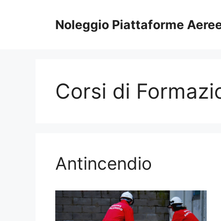
Vai
al
Noleggio Piattaforme Aere
contenuto
Corsi di Formazi
Antincendio