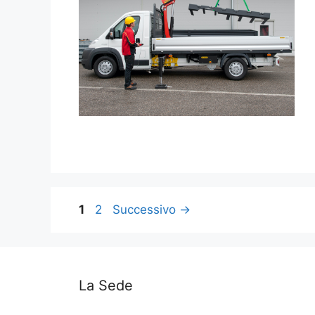
Pagina
Pagina
1
2
Successivo
→
La Sede